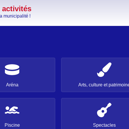
 activités
a municipalité !
Aréna
Arts, culture et patrimoin
Piscine
Spectacles