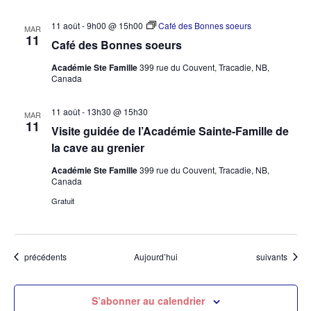
11 août - 9h00
@
15h00
Café des Bonnes soeurs
MAR
11
Café des Bonnes soeurs
Académie Ste Famille
399 rue du Couvent, Tracadie, NB,
Canada
11 août - 13h30
@
15h30
MAR
11
Visite guidée de l’Académie Sainte-Famille de
la cave au grenier
Académie Ste Famille
399 rue du Couvent, Tracadie, NB,
Canada
Gratuit
Évènements
Évènements
précédents
Aujourd’hui
suivants
S’abonner au calendrier