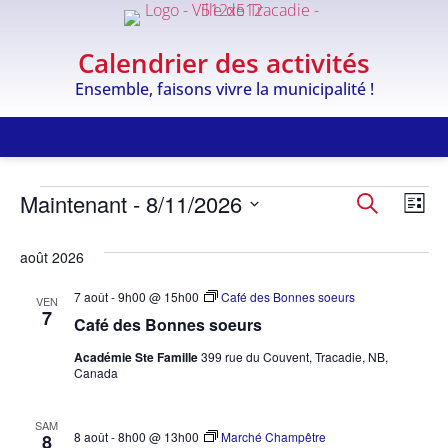
Calendrier des activités
Ensemble, faisons vivre la municipalité !
Recher
Na
Maintenant
 - 
8/11/2026
Recherche
Liste
Sélectionnez
et
de
une
août 2026
date.
navigat
vu
de
Év
7 août - 9h00
@
15h00
Café des Bonnes soeurs
VEN
7
Café des Bonnes soeurs
vues
Académie Ste Famille
399 rue du Couvent, Tracadie, NB,
Évène
Canada
SAM
8 août - 8h00
@
13h00
Marché Champêtre
8