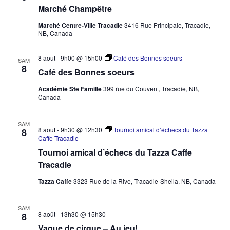
Marché Champêtre
Marché Centre-Ville Tracadie
3416 Rue Principale, Tracadie,
NB, Canada
8 août - 9h00
@
15h00
Café des Bonnes soeurs
SAM
8
Café des Bonnes soeurs
Académie Ste Famille
399 rue du Couvent, Tracadie, NB,
Canada
SAM
8 août - 9h30
@
12h30
Tournoi amical d’échecs du Tazza
8
Caffe Tracadie
Tournoi amical d’échecs du Tazza Caffe
Tracadie
Tazza Caffe
3323 Rue de la Rive, Tracadie-Sheila, NB, Canada
SAM
8 août - 13h30
@
15h30
8
Vague de cirque – Au jeu!