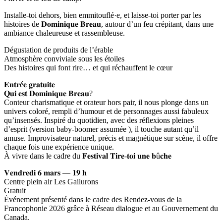
Installe-toi dehors, bien emmitouflé·e, et laisse-toi porter par les
histoires de 𝐃𝐨𝐦𝐢𝐧𝐢𝐪𝐮𝐞 𝐁𝐫𝐞𝐚𝐮, autour d’un feu crépitant, dans une
ambiance chaleureuse et rassembleuse.
Dégustation de produits de l’érable
Atmosphère conviviale sous les étoiles
Des histoires qui font rire… et qui réchauffent le cœur
𝐄𝐧𝐭𝐫é𝐞 𝐠𝐫𝐚𝐭𝐮𝐢𝐭𝐞
𝐐𝐮𝐢 𝐞𝐬𝐭 𝐃𝐨𝐦𝐢𝐧𝐢𝐪𝐮𝐞 𝐁𝐫𝐞𝐚𝐮?
Conteur charismatique et orateur hors pair, il nous plonge dans un
univers coloré, rempli d’humour et de personnages aussi fabuleux
qu’insensés. Inspiré du quotidien, avec des réflexions pleines
d’esprit (version baby-boomer assumée ), il touche autant qu’il
amuse. Improvisateur naturel, précis et magnétique sur scène, il offre
chaque fois une expérience unique.
À vivre dans le cadre du 𝐅𝐞𝐬𝐭𝐢𝐯𝐚𝐥 𝐓𝐢𝐫𝐞-𝐭𝐨𝐢 𝐮𝐧𝐞 𝐛û𝐜𝐡𝐞
𝐕𝐞𝐧𝐝𝐫𝐞𝐝𝐢 𝟔 𝐦𝐚𝐫𝐬 — 𝟏𝟗 𝐡
Centre plein air Les Gailurons
Gratuit
Événement présenté dans le cadre des Rendez-vous de la
Francophonie 2026 grâce à Réseau dialogue et au Gouvernement du
Canada.