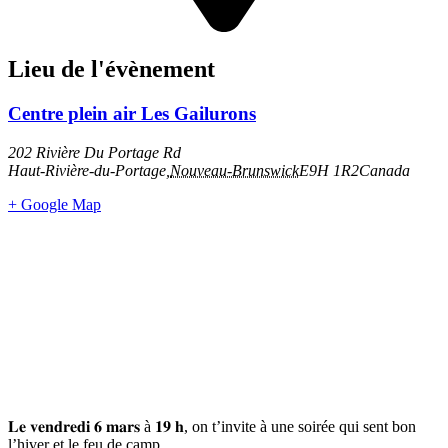
Lieu de l'évènement
Centre plein air Les Gailurons
202 Rivière Du Portage Rd
Haut-Rivière-du-Portage
,
Nouveau-Brunswick
E9H 1R2
Canada
+ Google Map
𝐋𝐞 𝐯𝐞𝐧𝐝𝐫𝐞𝐝𝐢 𝟔 𝐦𝐚𝐫𝐬 à 𝟏𝟗 𝐡, on t’invite à une soirée qui sent bon
l’hiver et le feu de camp.