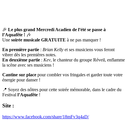
🎉
Le plus grand Mercredi Acadien de l’été se passe à
l’Aquafête !
🎶
Une
soirée musicale GRATUITE
à ne pas manquer !
En première partie
:
Brian Kelly
et ses musiciens vous feront
vibrer dès les premières notes.
En deuxième partie
:
Kev
, le chanteur du groupe Réveil, enflamme
la scène avec ses musiciens !
Cantine sur place
pour combler vos fringales et garder toute votre
énergie pour danser !
📍 Soyez des nôtres pour cette soirée mémorable, dans le cadre du
Festival
l’Aquafête
!
Site :
https://www.facebook.com/share/18mFv3q4aD/