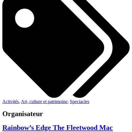
Activités
,
Art, culture et patrimoine
,
Spectacles
Organisateur
Rainbow’s Edge The Fleetwood Mac