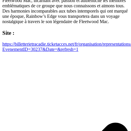
Fleetwood Mac, incarnant avec passion et authenticité les membres
emblématiques de ce groupe que nous connaissons et aimons tous.
Des harmonies incomparables aux tubes intemporels qui ont marqué
une époque, Rainbow’s Edge vous transportera dans un voyage
nostalgique à travers le son légendaire de Fleetwood Mac.
Site :
https://billetterietracadie.ticketacces.net/fr/organisation/representation
EvenementID=30237&Date=&refresh=1